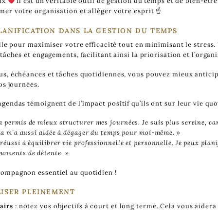
eux
Il est un véritable outil de gestion du temps et de bien-ê
er votre organisation et alléger votre esprit ☝️
LANIFICATION DANS LA GESTION DU TEMPS
elle pour maximiser votre efficacité tout en minimisant le stres
tâches et engagements, facilitant ainsi la priorisation et l’organ
us, échéances et tâches quotidiennes, vous pouvez mieux anticip
os journées.
gendas témoignent de l’impact positif qu’ils ont sur leur vie quo
a permis de mieux structurer mes journées. Je suis plus sereine, ca
Cela m’a aussi aidée à dégager du temps pour moi-même. »
réussi à équilibrer vie professionnelle et personnelle. Je peux plani
moments de détente. »
ompagnon essentiel au quotidien !
LISER PLEINEMENT
lairs
: notez vos objectifs à court et long terme. Cela vous aidera