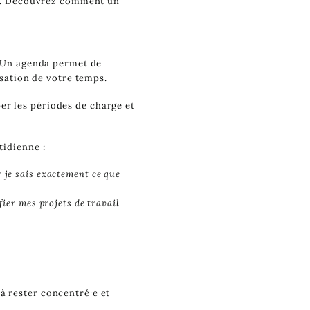
tre. Découvrez comment un
s. Un agenda permet de
isation de votre temps.
er les périodes de charge et
tidienne :
r je sais exactement ce que
fier mes projets de travail
 à rester concentré·e et