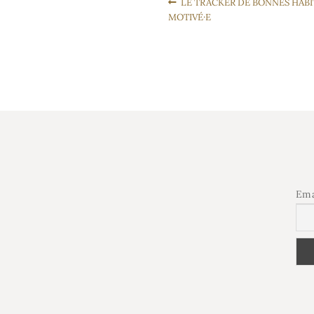
LE TRACKER DE BONNES HABI
MOTIVÉ·E
Ema