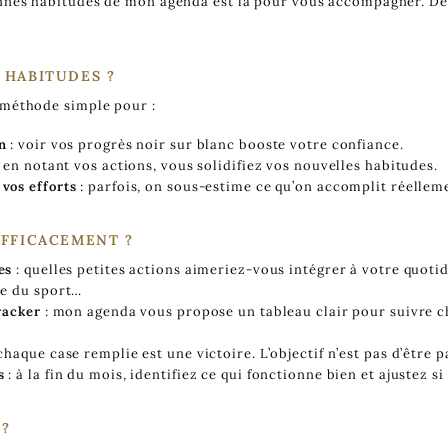
onnes habitudes de mon agenda est là pour vous accompagner. D
 HABITUDES ?
 méthode simple pour :
n
: voir vos progrès noir sur blanc booste votre confiance.
 en notant vos actions, vous solidifiez vos nouvelles habitudes.
vos efforts
: parfois, on sous-estime ce qu’on accomplit réelleme
EFFICACEMENT ?
es
: quelles petites actions aimeriez-vous intégrer à votre quotidi
re du sport…
racker
: mon agenda vous propose un tableau clair pour suivre c
chaque case remplie est une victoire. L’objectif n’est pas d’être p
s
: à la fin du mois, identifiez ce qui fonctionne bien et ajustez si
 ?