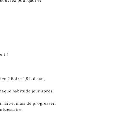
écouvrez pourquoi et
nt !
en ? Boire 1,5 L d’eau,
haque habitude jour après
arfait·e, mais de progresser.
 nécessaire.