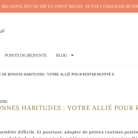
 BELGIQUE ÀPD DE 10€ EN POINT RELAIS · 1€ PAR COMMANDE REVE
POINTS DE (RE)VENTE
BLOG
 DE BONNES HABITUDES : VOTRE ALLIÉ POUR RESTER MOTIVÉ·E
iette
ONNES HABITUDES : VOTRE ALLIÉ POUR 
embler difficile. Et pourtant, adopter de petites routines posit