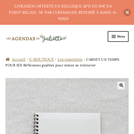
LIVRAISON OFFERTE EN BELGIQUE ÀPD DE 10€ EN
POINT RELAIS · 1€ PAR COMMANDE REVERSÉ À MAKE-A-
WISH
Menu
A PROPOS
Accueil
E-BOUTIQUE
Les essentiels
CARNET UN TEMPS
E-BOUTIQUE
POUR SOI Réflexions guidées pour mieux se retrouver
POINTS DE (RE)VENTE
BLOG