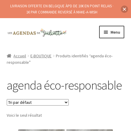
LIVRAISON OFFERTE EN BELGIQUE ÀPD DE 10€ EN POINT RELAIS ·
1€ PAR COMMANDE REVERSÉ À MAKE-A-WISH
Aller
Aller
Menu
à
au
la
contenu
Ouvrir
A PROPOS
navigation
le
Accueil
E-BOUTIQUE
Produits identifiés “agenda éco-
menu
responsable”
E-BOUTIQUE
enfant
POINTS DE (RE)VENTE
agenda éco-responsable
Ouvrir
BLOG
le
menu
enfant
Voici le seul résultat