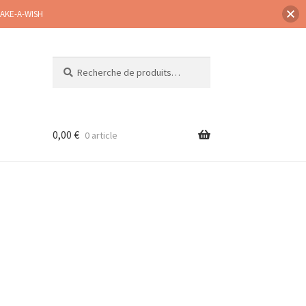
MAKE-A-WISH
Recherche
Recherche
pour :
0,00
€
0 article