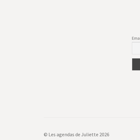
la
page
du
produit
Emai
© Les agendas de Juliette 2026