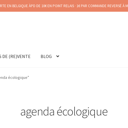
RTE EN BELGIQUE ÀPD DE 10€ EN POINT RELAIS · 1€ PAR COMMANDE REVERSÉ À 
S DE (RE)VENTE
BLOG
genda écologique”
agenda écologique