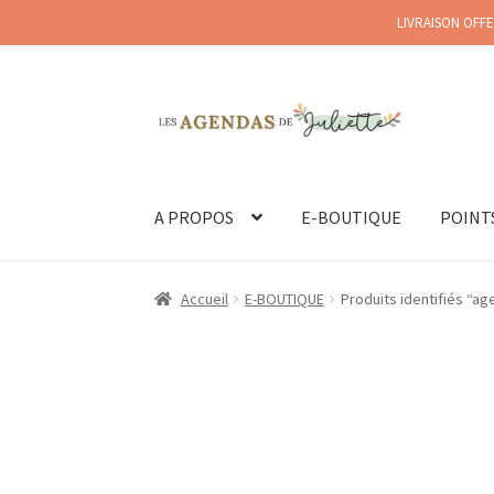
LIVRAISON OFFE
Aller
Aller
à
au
la
contenu
navigation
A PROPOS
E-BOUTIQUE
POINT
Accueil
E-BOUTIQUE
Produits identifiés “a