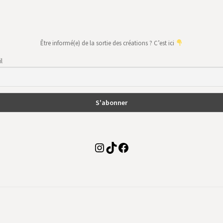
Être informé(e) de la sortie des créations ? C’est ici
l
Instagram
TikTok
Facebook