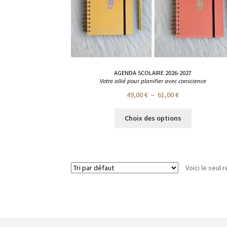
AGENDA SCOLAIRE 2026-2027
Votre allié pour planifier avec conscience
Plage
49,00
€
–
61,00
€
de
Ce
prix :
Choix des options
produit
49,00 €
a
à
plusieurs
61,00 €
variations.
Voici le seul r
Les
options
peuvent
être
choisies
sur