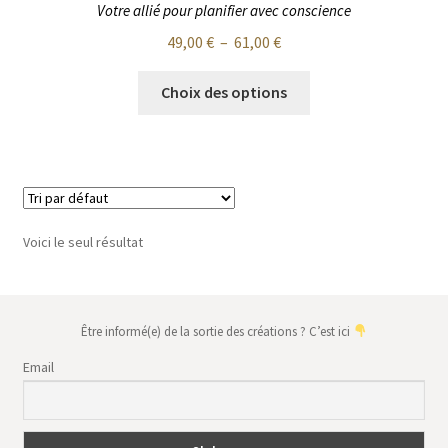
Votre allié pour planifier avec conscience
Plage
49,00
€
–
61,00
€
de
Ce
prix :
Choix des options
produit
49,00 €
a
à
plusieurs
61,00 €
variations.
Les
options
Voici le seul résultat
peuvent
être
choisies
sur
Être informé(e) de la sortie des créations ? C’est ici
la
Email
page
du
produit