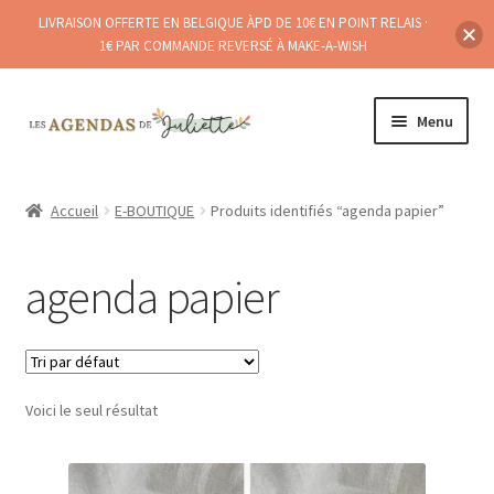
LIVRAISON OFFERTE EN BELGIQUE ÀPD DE 10€ EN POINT RELAIS ·
1€ PAR COMMANDE REVERSÉ À MAKE-A-WISH
Aller
Aller
Menu
à
au
la
contenu
Ouvrir
A PROPOS
navigation
le
Accueil
E-BOUTIQUE
Produits identifiés “agenda papier”
menu
E-BOUTIQUE
enfant
agenda papier
POINTS DE (RE)VENTE
Ouvrir
BLOG
le
menu
Voici le seul résultat
enfant