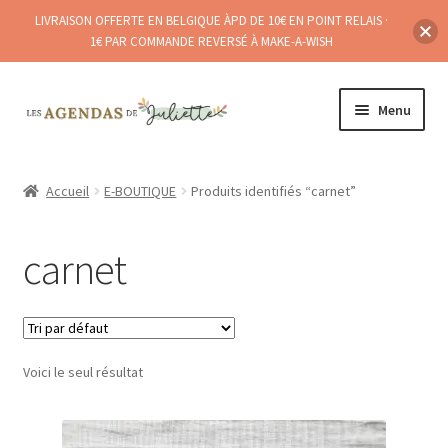
LIVRAISON OFFERTE EN BELGIQUE ÀPD DE 10€ EN POINT RELAIS ·
1€ PAR COMMANDE REVERSÉ À MAKE-A-WISH
Aller
Aller
Menu
à
au
la
contenu
Ouvrir
A PROPOS
navigation
le
Accueil
E-BOUTIQUE
Produits identifiés “carnet”
menu
E-BOUTIQUE
enfant
carnet
POINTS DE (RE)VENTE
Ouvrir
BLOG
le
menu
Voici le seul résultat
enfant