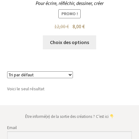
Pour écrire, réfléchir, dessiner, créer
PROMO !
Le
Le
12,00
€
8,00
€
prix
prix
Ce
initial
actuel
Choix des options
produit
était :
est :
a
12,00 €.
8,00 €.
plusieurs
variations.
Les
options
Voici le seul résultat
peuvent
être
choisies
sur
Être informé(e) de la sortie des créations ? C’est ici
la
Email
page