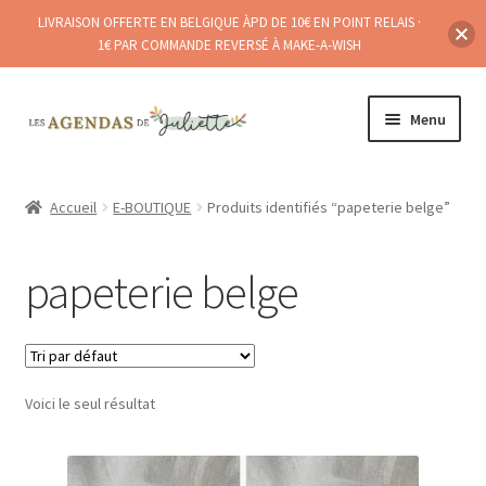
LIVRAISON OFFERTE EN BELGIQUE ÀPD DE 10€ EN POINT RELAIS ·
1€ PAR COMMANDE REVERSÉ À MAKE-A-WISH
Aller
Aller
Menu
à
au
la
contenu
Ouvrir
A PROPOS
navigation
le
Accueil
E-BOUTIQUE
Produits identifiés “papeterie belge”
menu
E-BOUTIQUE
enfant
papeterie belge
POINTS DE (RE)VENTE
Ouvrir
BLOG
le
menu
Voici le seul résultat
enfant