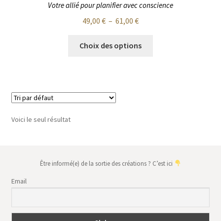
Votre allié pour planifier avec conscience
Plage
49,00
€
–
61,00
€
de
Ce
prix :
Choix des options
produit
49,00 €
a
à
plusieurs
61,00 €
variations.
Les
options
Voici le seul résultat
peuvent
être
choisies
sur
Être informé(e) de la sortie des créations ? C’est ici
la
Email
page
du
produit