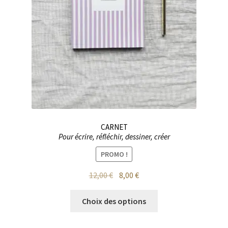
du
produit
CARNET
Pour écrire, réfléchir, dessiner, créer
PROMO !
Le
Le
12,00
€
8,00
€
prix
prix
Ce
initial
actuel
Choix des options
produit
était :
est :
a
12,00 €.
8,00 €.