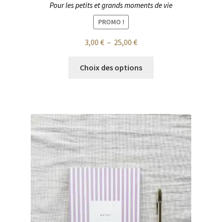
Pour les petits et grands moments de vie
PROMO !
Plage
3,00
€
–
25,00
€
de
Ce
prix :
Choix des options
produit
3,00 €
a
à
plusieurs
25,00 €
variations.
Les
options
peuvent
être
choisies
sur
la
page