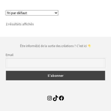
plusieurs
variations.
Les
options
2 résultats affichés
peuvent
être
choisies
sur
Être informé(e) de la sortie des créations ? C’est ici
la
Email
page
du
produit
Instagram
TikTok
Facebook