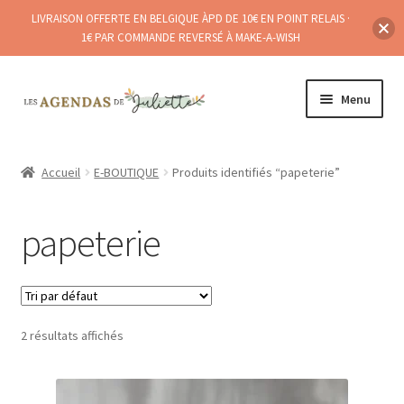
LIVRAISON OFFERTE EN BELGIQUE ÀPD DE 10€ EN POINT RELAIS ·
1€ PAR COMMANDE REVERSÉ À MAKE-A-WISH
Aller
Aller
Menu
à
au
la
contenu
Ouvrir
A PROPOS
navigation
le
Accueil
E-BOUTIQUE
Produits identifiés “papeterie”
menu
E-BOUTIQUE
enfant
papeterie
POINTS DE (RE)VENTE
Ouvrir
BLOG
le
menu
2 résultats affichés
enfant