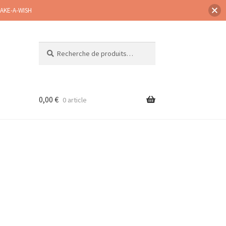
MAKE-A-WISH
Recherche
Recherche
pour :
0,00
€
0 article