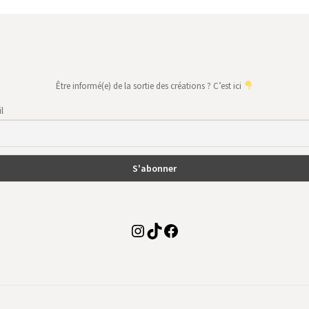
Être informé(e) de la sortie des créations ? C’est ici
l
Instagram
TikTok
Facebook