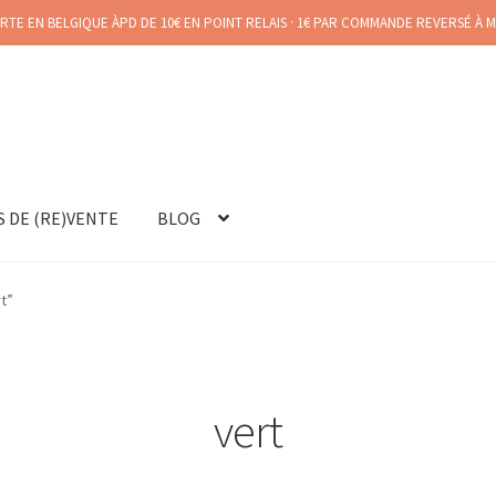
RTE EN BELGIQUE ÀPD DE 10€ EN POINT RELAIS · 1€ PAR COMMANDE REVERSÉ À 
S DE (RE)VENTE
BLOG
rt”
vert