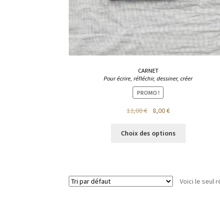
CARNET
Pour écrire, réfléchir, dessiner, créer
PROMO !
Le
Le
12,00
€
8,00
€
prix
prix
Ce
initial
actuel
Choix des options
produit
était :
est :
a
12,00 €.
8,00 €.
plusieurs
variations.
Voici le seul r
Les
options
peuvent
être