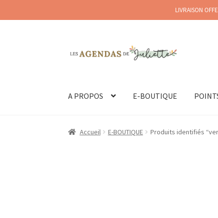
LIVRAISON OFFE
Aller
Aller
à
au
la
contenu
navigation
A PROPOS
E-BOUTIQUE
POINT
Accueil
E-BOUTIQUE
Produits identifiés “ve