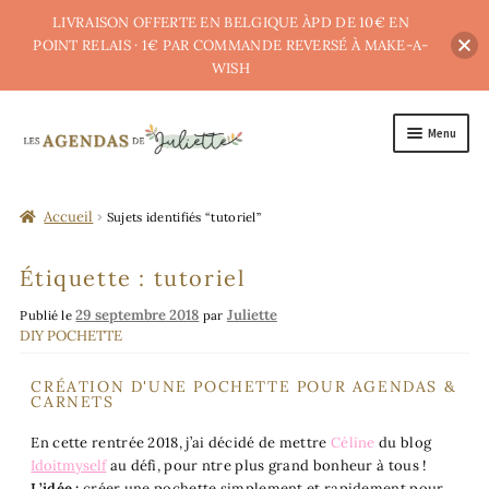
LIVRAISON OFFERTE EN BELGIQUE ÀPD DE 10€ EN
POINT RELAIS · 1€ PAR COMMANDE REVERSÉ À MAKE-A-
WISH
Menu
A PROPOS
Accueil
Sujets identifiés “tutoriel”
E-BOUTIQUE
Étiquette :
tutoriel
POINTS DE (RE)VENTE
29 septembre 2018
Juliette
Publié le
par
BLOG
DIY POCHETTE
CRÉATION D'UNE POCHETTE POUR AGENDAS &
CARNETS
En cette rentrée 2018, j’ai décidé de mettre
Céline
du blog
Idoitmyself
au défi, pour ntre plus grand bonheur à tous !
L’idée :
créer une pochette simplement et rapidement pour